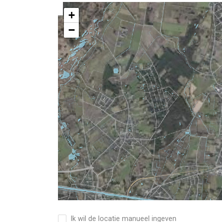
+
−
Ik wil de locatie manueel ingeven